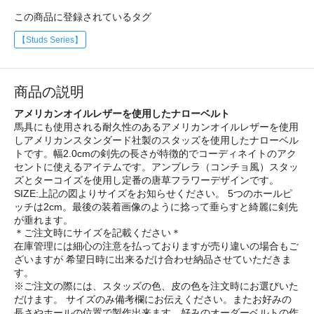
この商品に登録されているタグ
【Studs Series】
商品の説明
アメリカンオイルレザーを使用したナローベルト
馬具にも使用される耐久性のあるアメリカンオイルレザーを使用
しアメリカンスタンダード社製のスタッズを使用したナローベル
トです。幅2.0cmの剣先の長さが特徴的でコーディネイトのアク
セントに使えるアイテムです。アンブレラ（コンチョ風）スタッ
ズとターコイズを使用し定番の唐草フラワーデザインです。
SIZE:上記の図よりサイズをお知らせください。 5つのホールピ
ッチは2cm。最後の装着画像のように捻って垂らすと綺麗に剣先
が垂れます。
＊ご注文時にサイズを記載ください＊
在庫管理には細心の注意を払っておりますが売り違いの場合もご
ざいますが 希望日時に出来るだけ合わせ納品させていただきま
す。
※ご注文の際には、スタッズの色、皮の色を注文時にお選びいた
だけます。 サイズのみ備考欄にお伝えください。またお好みの
長さやホールの位置で製作出来ます。好みのオーダーベルトの作