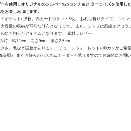
ーを使用しオリジナルのシルバー925コンチョと ターコイズを使用し
化をお楽しみ頂けます。
ドポケットに5枚、内カードポケット5枚。 お札は折りタイプ。コイン
大容量の収納が可能な財布となります。 また、ジップは高級エクセラジ
ルにも拘ったアイテムとなります。 素材：レザー
たみ時・幅12cm 高さ9cm 厚さ2.5cm
大きさ、色など誤差があります。 チェーンウォーレットのDカンがご希
像参照） またお好みのカスタムオーダーも承りますのでお気軽にお問