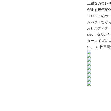
上質なカウレザ
がます経年変
フロントのカー
ンパクトながら
用したディテー
size：折りた
ターコイズは
い。（9枚目画