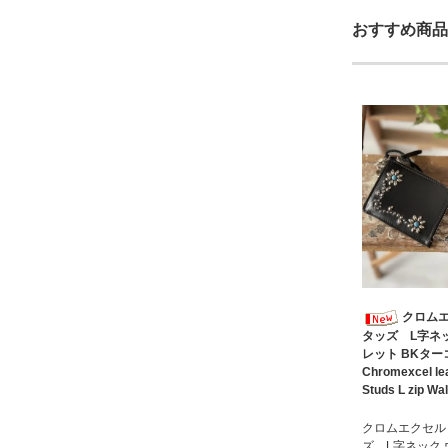
おすすめ商品
クロムエ
タッズ L字ネ
レット BKターコ
Chromexcel le
Studs L zip Wal
クロムエクセル
ズ L字ネック