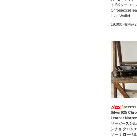
ト BKターコイズ
Chromexcel lea
L zip Wallet
19,000円(税込2
3pecess
Silver925 Chr
Leather Narrow
リーピースシル
ンチョ クロム
ザー ナローベ