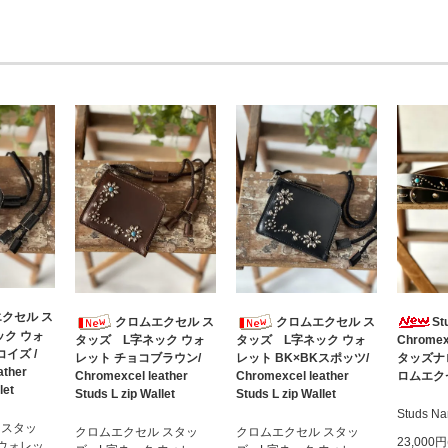
クセル ス
クロムエクセル ス
クロムエクセル ス
St
ック ウォ
Chromex
タッズ L字ネック ウォ
タッズ L字ネック ウォ
イズ /
タッズナ
レット チョコブラウン/
レット BK×BKスポッツ/
ather
ロムエク
Chromexcel leather
Chromexcel leather
let
Studs L zip Wallet
Studs L zip Wallet
Studs Na
 スタッ
クロムエクセル スタッ
クロムエクセル スタッ
23,000
 ウォレッ