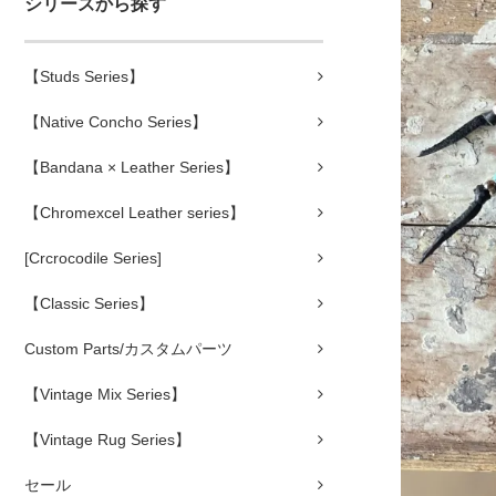
シリーズから探す
【Studs Series】
【Native Concho Series】
【Bandana × Leather Series】
【Chromexcel Leather series】
[Crcrocodile Series]
【Classic Series】
Custom Parts/カスタムパーツ
【Vintage Mix Series】
【Vintage Rug Series】
セール