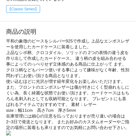
【Classic Series】
商品の説明
平和の象徴のピースをシルバー925で作成し 上品なエンボスレザ
ーを使用したカードケースに装着しました。
上品なシボ柄、クロコダイル、ソリッドの 2つの表情の違う皮を
作り出して作成したカードケース。 違う柄の皮を組み合わせる
事によってのっぺりせず立体感のある商品に仕上がって ます。
クロコ柄などもパーツ使いする事によって嫌味がなく年齢、性別
問わずにお使い頂ける商品となります。
使い込むほどに光沢が増す経年変化をお楽しみいただけます。
また、フロントのエンボスレザーは傷が付きにくく型崩れもしに
くい為、長く綺麗な状態でお使い頂けます。カードケースはもち
ろん名刺入れとしても収納可能となります。 プレゼントにも喜
ばれるアイテムでおすすめです。 素材：レザー
size：幅11cm 高さ7cm 厚さ5mm
在庫管理には細心の注意を払っておりますが売り違いの場合は
2~3日で発送となります。 またお好みのカスタムオーダーやご指
定の場所に装着もも承りますのでお気軽にお問い合わせ下さい。