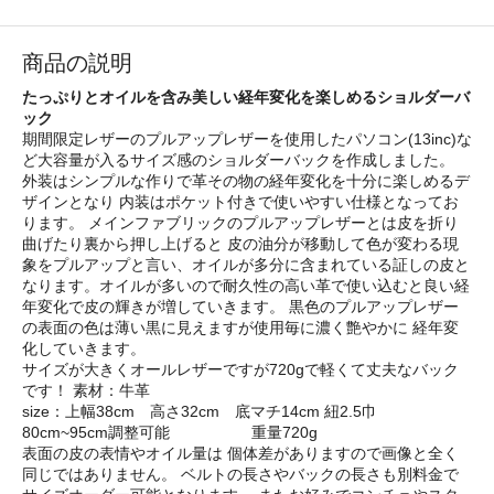
商品の説明
たっぷりとオイルを含み美しい経年変化を楽しめるショルダーバ
ック
期間限定レザーのプルアップレザーを使用したパソコン(13inc)な
ど大容量が入るサイズ感のショルダーバックを作成しました。
外装はシンプルな作りで革その物の経年変化を十分に楽しめるデ
ザインとなり 内装はポケット付きで使いやすい仕様となってお
ります。 メインファブリックのプルアップレザーとは皮を折り
曲げたり裏から押し上げると 皮の油分が移動して色が変わる現
象をプルアップと言い、オイルが多分に含まれている証しの皮と
なります。オイルが多いので耐久性の高い革で使い込むと良い経
年変化で皮の輝きが増していきます。 黒色のプルアップレザー
の表面の色は薄い黒に見えますが使用毎に濃く艶やかに 経年変
化していきます。
サイズが大きくオールレザーですが720gで軽くて丈夫なバック
です！ 素材：牛革
size：上幅38cm 高さ32cm 底マチ14cm 紐2.5巾
80cm~95cm調整可能 重量720g
表面の皮の表情やオイル量は 個体差がありますので画像と全く
同じではありません。 ベルトの長さやバックの長さも別料金で