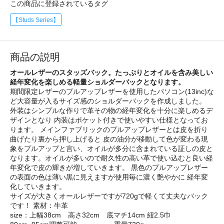
この商品に登録されているタグ
【Studs Series】
商品の説明
オールレザーのスタッズバック。たっぷりとオイルを含み美しい
経年変化を楽しめる軽量ショルダーバックとなります。
期間限定レザーのプルアップレザーを使用したパソコン(13inc)な
ど大容量が入るサイズ感のショルダーバックを作成しました。
外装はシンプルな作りで革その物の経年変化を十分に楽しめるデ
ザインとなり 内装はポケット付きで使いやすい仕様となってお
ります。 メインファブリックのプルアップレザーとは皮を折り
曲げたり裏から押し上げると 皮の油分が移動して色が変わる現
象をプルアップと言い、オイルが多分に含まれている証しの皮と
なります。オイルが多いので耐久性の高い革で使い込むと良い経
年変化で皮の輝きが増していきます。 黒色のプルアップレザー
の表面の色は薄い黒に見えますが使用毎に濃く艶やかに 経年変
化していきます。
サイズが大きくオールレザーですが720gで軽くて丈夫なバック
です！ 素材：牛革
size：上幅38cm 高さ32cm 底マチ14cm 紐2.5巾