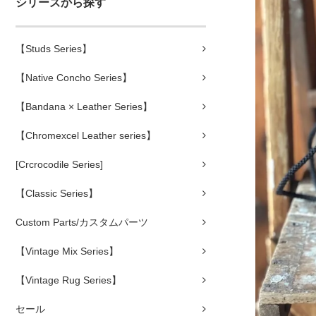
シリーズから探す
【Studs Series】
【Native Concho Series】
【Bandana × Leather Series】
【Chromexcel Leather series】
[Crcrocodile Series]
【Classic Series】
Custom Parts/カスタムパーツ
【Vintage Mix Series】
【Vintage Rug Series】
セール