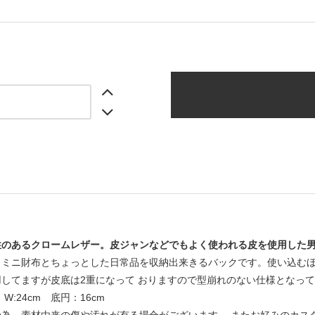
性のあるクロームレザー。皮ジャンなどでもよく使われる皮を使用した
くミニ財布とちょっとした日常品を収納出来きるバックです。使い込む
してますが皮底は2重になって おりますので型崩れのない仕様となって
m W:24cm 底円：16cm
の為、素材由来の傷や汚れが有る場合がございます。 またお好みのカス