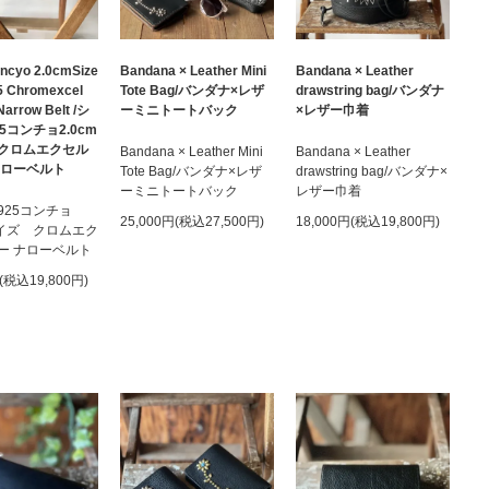
ncyo 2.0cmSize
Bandana × Leather Mini
Bandana × Leather
5 Chromexcel
Tote Bag/バンダナ×レザ
drawstring bag/バンダナ
Narrow Belt /シ
ーミニトートバック
×レザー巾着
5コンチョ2.0cm
クロムエクセル
Bandana × Leather Mini
Bandana × Leather
ナローベルト
Tote Bag/バンダナ×レザ
drawstring bag/バンダナ×
ーミニトートバック
レザー巾着
925コンチョ
25,000円(税込27,500円)
18,000円(税込19,800円)
サイズ クロムエク
ー ナローベルト
円(税込19,800円)